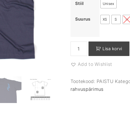
Stiil
Unisex
Suurus
XS
S
M
P
Lisa korvi
a
i
Add to Wishlist
s
t
u
Tootekood:
PAISTU
Kateg
P
rahvuspärimus
a
r
i
s
h