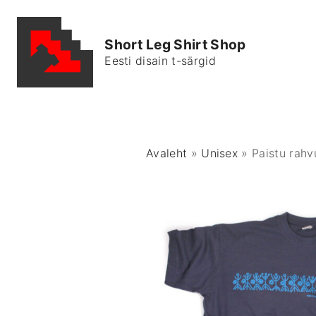
S
k
Short Leg Shirt Shop
i
Eesti disain t-särgid
p
t
o
c
o
Avaleht
»
Unisex
»
Paistu rah
n
t
e
n
t