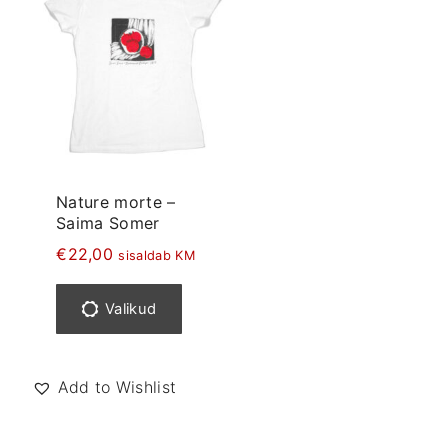
l
o
n
m
i
t
u
Nature morte –
v
Saima Somer
a
€
22,00
r
sisaldab KM
S
i
e
a
Valikud
l
n
l
t
e
Add to Wishlist
i
l
.
t
V