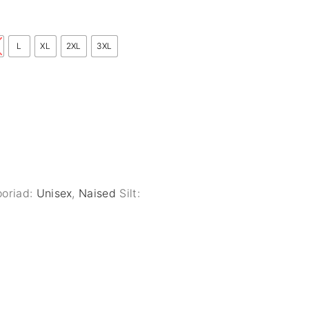
L
XL
2XL
3XL
ooriad:
Unisex
,
Naised
Silt: