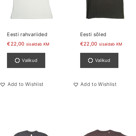
Eesti rahvariided
Eesti sõled
€
22,00
€
22,00
sisaldab KM
sisaldab KM
S
S
e
e
Valikud
Valikud
l
l
l
l
e
e
Add to Wishlist
Add to Wishlist
l
l
t
t
o
o
o
o
t
t
e
e