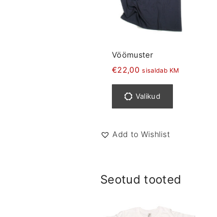
Vöömuster
€
22,00
sisaldab KM
S
e
Valikud
l
l
e
Add to Wishlist
l
t
o
Seotud tooted
o
t
e