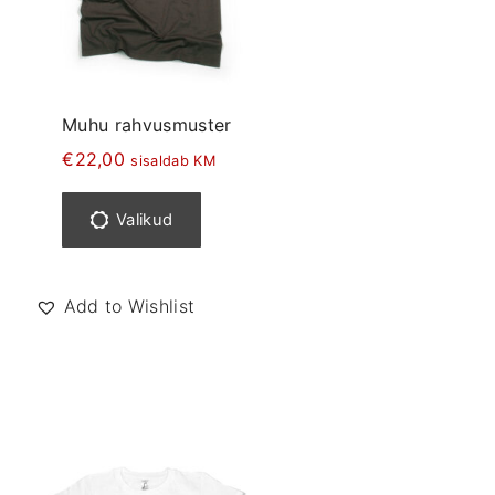
Muhu rahvusmuster
€
22,00
sisaldab KM
S
e
Valikud
l
l
e
Add to Wishlist
l
t
o
o
t
e