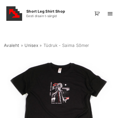
S
k
Short Leg Shirt Shop
Eesti disain t-särgid
i
p
t
o
Avaleht
»
Unisex
»
Tüdruk - Saima Sõmer
c
o
n
t
e
n
t