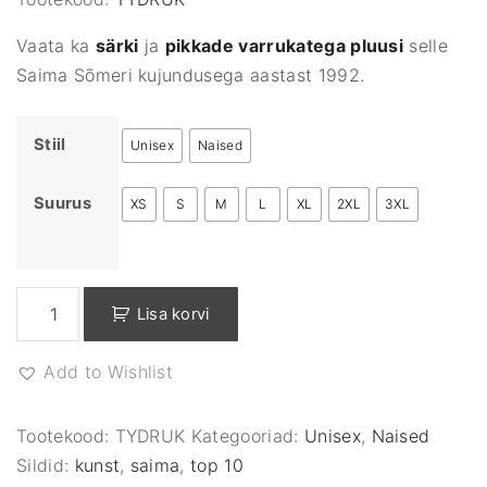
Vaata ka
särki
ja
pikkade varrukatega pluusi
selle
Saima Sõmeri kujundusega aastast 1992.
Stiil
Unisex
Naised
Suurus
XS
S
M
L
XL
2XL
3XL
M
Lisa korvi
a
i
Add to Wishlist
d
e
n
Tootekood:
TYDRUK
Kategooriad:
Unisex
,
Naised
-
Sildid:
kunst
,
saima
,
top 10