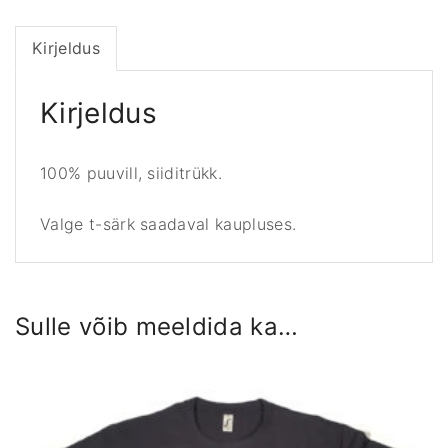
S
a
Kirjeldus
i
m
a
Kirjeldus
S
õ
100% puuvill, siiditrükk.
m
e
Valge t-särk saadaval kaupluses.
r
k
o
g
Sulle võib meeldida ka…
u
s