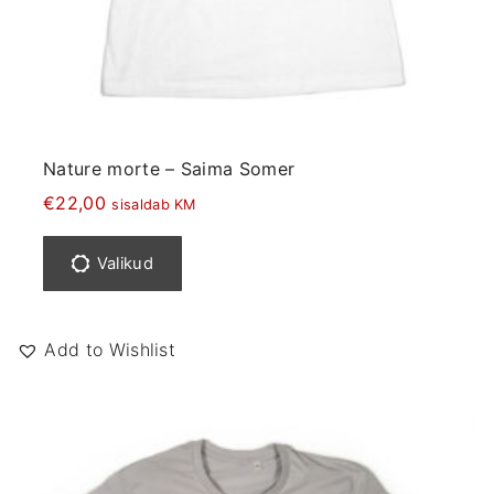
v
a
r
i
a
n
Nature morte – Saima Somer
t
€
22,00
sisaldab KM
i
S
.
e
Valikud
V
l
a
l
l
e
Add to Wishlist
i
l
k
t
u
o
i
o
d
t