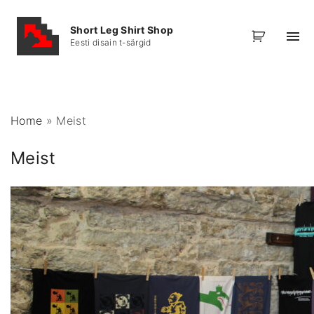
S
k
Short Leg Shirt Shop
Eesti disain t-särgid
i
p
t
o
Home
»
Meist
c
o
Meist
n
t
e
n
t