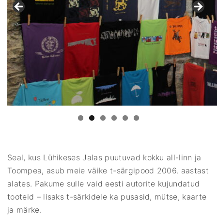
Seal, kus Lühikeses Jalas puutuvad kokku all-linn ja
Toompea, asub meie väike t-särgipood 2006. aastast
alates. Pakume sulle vaid eesti autorite kujundatud
tooteid – lisaks t-särkidele ka pusasid, mütse, kaarte
ja märke.