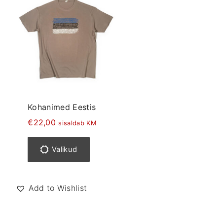
Kohanimed Eestis
€
22,00
sisaldab KM
S
e
Valikud
l
l
e
Add to Wishlist
l
t