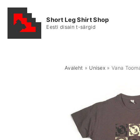
S
k
Short Leg Shirt Shop
i
Eesti disain t-särgid
p
t
o
c
o
Avaleht
»
Unisex
»
Vana Tooma
n
t
e
n
t