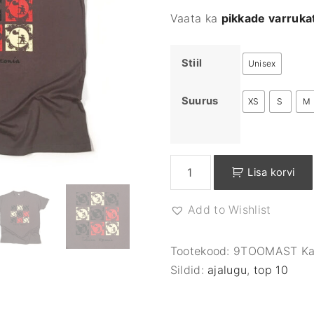
Vaata ka
pikkade varruka
Stiil
Unisex
Suurus
XS
S
M
O
Lisa korvi
l
d
Add to Wishlist
T
h
o
Tootekood:
9TOOMAST
Ka
m
Sildid:
ajalugu
,
top 10
a
s