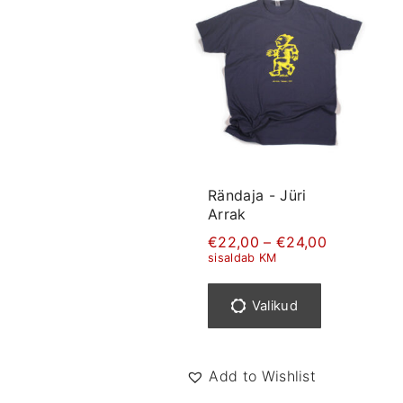
Rändaja - Jüri
Arrak
H
€
22,00
–
€
24,00
i
sisaldab KM
n
S
n
e
a
Valikud
v
l
a
h
l
e
m
e
Add to Wishlist
i
l
k