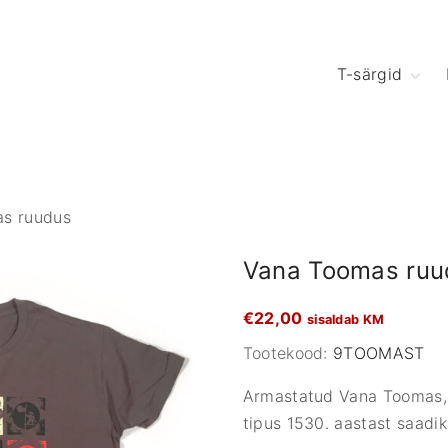
T-särgid
s ruudus
Vana Toomas ruu
€
22,00
sisaldab KM
Tootekood:
9TOOMAST
Armastatud Vana Toomas, 
tipus 1530. aastast saadik