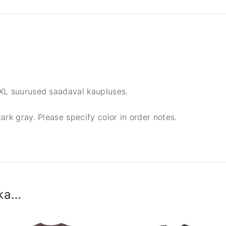
s
q
u
a
r
e
d
5XL suurused saadaval kaupluses.
k
o
ark gray. Please specify color in order notes.
g
u
s
 ka…