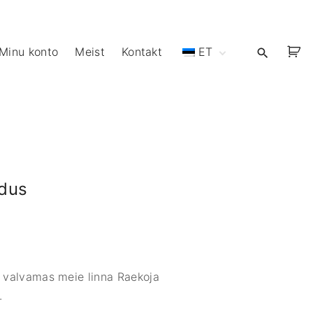
Minu konto
Meist
Kontakt
ET
EN
dus
valvamas meie linna Raekoja
.