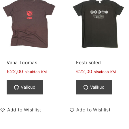
Vana Toomas
Eesti sõled
€
22,00
€
22,00
sisaldab KM
sisaldab KM
S
S
e
e
Valikud
Valikud
l
l
l
l
e
e
Add to Wishlist
Add to Wishlist
l
l
t
t