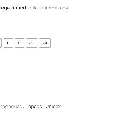
tega pluusi
selle kujundusega
L
XL
2XL
3XL
tegooriad:
Lapsed
,
Unisex