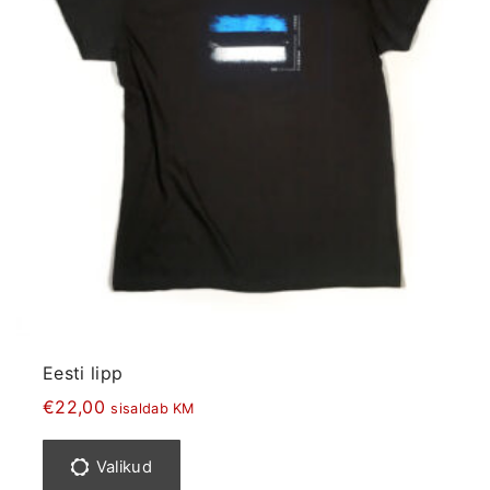
Eesti lipp
€
22,00
sisaldab KM
S
e
Valikud
l