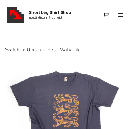
S
k
Short Leg Shirt Shop
Eesti disain t-särgid
i
p
t
o
Avaleht
»
Unisex
»
Eesti Wabariik
c
o
n
t
e
n
t