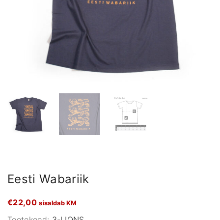
Eesti Wabariik
€
22,00
sisaldab KM
Tootekood:
3-LIONS