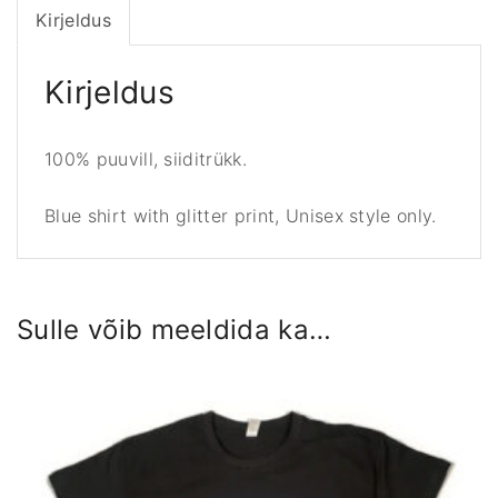
Kirjeldus
o
a
t
Kirjeldus
o
f
100% puuvill, siiditrükk.
a
r
Blue shirt with glitter print, Unisex style only.
m
s
k
o
Sulle võib meeldida ka…
g
u
s