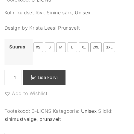
Kolm kuldset lõvi. Sinine särk, Unisex.
Design by Krista Leesi Prunsvelt
Suurus
XS
S
M
L
XL
2XL
3XL
E
Lisa korvi
s
t
Add to Wishlist
o
n
i
Tootekood:
3-LIONS
Kategooria:
Unisex
Sildid:
a
sinimustvalge
,
prunsvelt
n
c